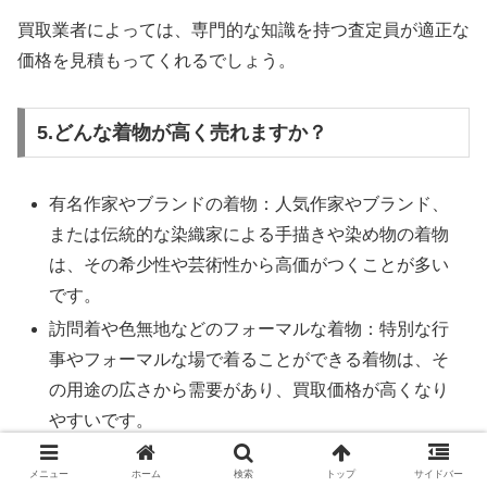
買取業者によっては、専門的な知識を持つ査定員が適正な
価格を見積もってくれるでしょう。
5.どんな着物が高く売れますか？
有名作家やブランドの着物：人気作家やブランド、
または伝統的な染織家による手描きや染め物の着物
は、その希少性や芸術性から高価がつくことが多い
です。
訪問着や色無地などのフォーマルな着物：特別な行
事やフォーマルな場で着ることができる着物は、そ
の用途の広さから需要があり、買取価格が高くなり
やすいです。
アンティーク着物：昭和初期やそれ以前の歴史的価
メニュー
ホーム
検索
トップ
サイドバー
値のある着物も、同様に高額買取が期待できる場合