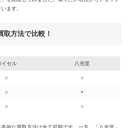
ています。
買取方法で比較！
バイセル
八光堂
○
○
○
×
○
○
基本的な買取方法は全て可能です。一方、「八光堂」