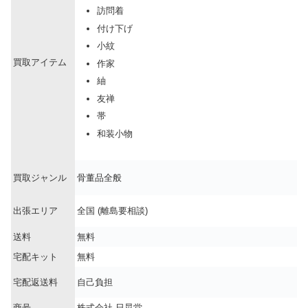
訪問着
付け下げ
小紋
買取アイテム
作家
紬
友禅
帯
和装小物
買取ジャンル
骨董品全般
出張エリア
全国 (離島要相談)
送料
無料
宅配キット
無料
宅配返送料
自己負担
商号
株式会社 日晃堂