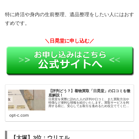
特に終活や身内の生前整理、遺品整理をしたい人にはおす
すめです。
＼日晃堂に申し込む／
【評判どう？】着物買取「日晃堂」の口コミを徹
底解説！
日晃堂を実際に訪れた人の評判や口コミ、また買取方法や
特徴など便利な情報を紹介いたします。買取サービスを利
用する前に、安心してお取引を進めるため役立ててくださ
い。
opt-c.com
【大塚】3位：ウリエル