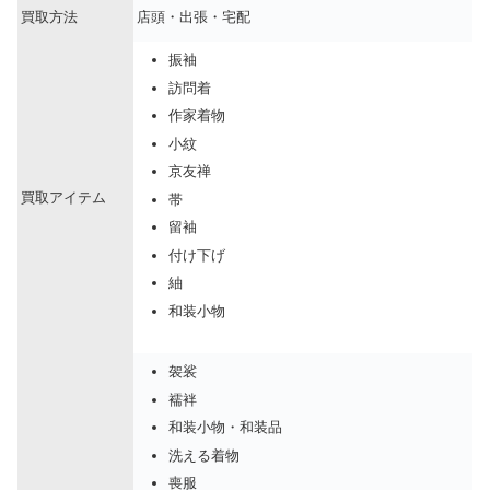
買取方法
店頭・出張・宅配
振袖
訪問着
作家着物
小紋
京友禅
買取アイテム
帯
留袖
付け下げ
紬
和装小物
袈裟
襦袢
和装小物・和装品
洗える着物
喪服