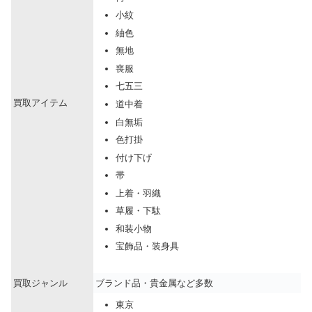
小紋
紬色
無地
喪服
七五三
買取アイテム
道中着
白無垢
色打掛
付け下げ
帯
上着・羽織
草履・下駄
和装小物
宝飾品・装身具
買取ジャンル
ブランド品・貴金属など多数
東京