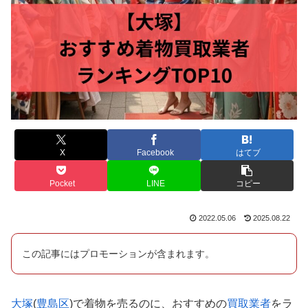
X
Facebook
はてブ
Pocket
LINE
コピー
2022.05.06
2025.08.22
この記事にはプロモーションが含まれます。
大塚
(
豊島区
)で着物を売るのに、おすすめの
買取業者
をラ