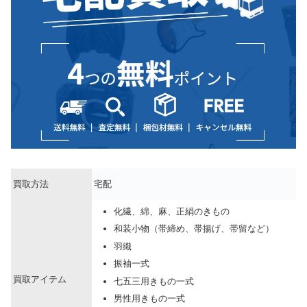
買取方法
宅配
化繊、綿、麻、正絹のきもの
和装小物（帯締め、帯揚げ、帯留など）
羽織
振袖一式
買取アイテム
七五三用きもの一式
男性用きもの一式