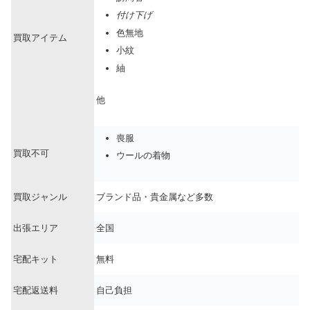
付け下げ
色無地
買取アイテム
小紋
紬
他
喪服
買取不可
ウールの着物
買取ジャンル
ブランド品・貴金属など多数
出張エリア
全国
宅配キット
無料
宅配返送料
自己負担