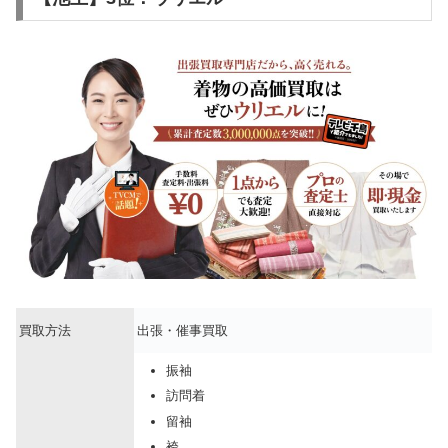
買取方法
出張・催事買取
振袖
訪問着
留袖
袴