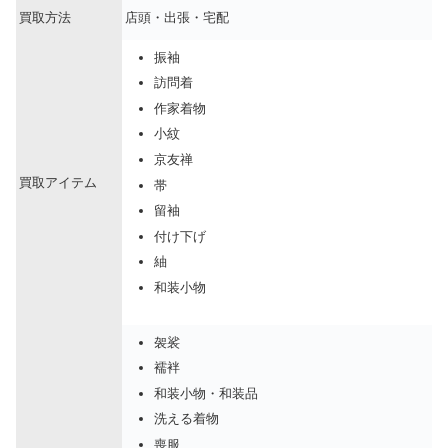
買取方法
店頭・出張・宅配
振袖
訪問着
作家着物
小紋
京友禅
買取アイテム
帯
留袖
付け下げ
紬
和装小物
袈裟
襦袢
和装小物・和装品
洗える着物
喪服