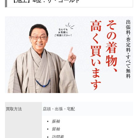
【池上】4位：ザ・ゴールド
買取方法
店頭・出張・宅配
振袖
留袖
訪問着