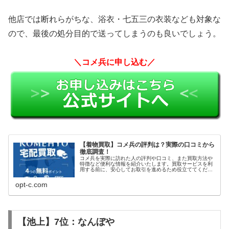
他店では断れらがちな、浴衣・七五三の衣装なども対象な
ので、最後の処分目的で送ってしまうのも良いでしょう。
＼コメ兵に申し込む／
【着物買取】コメ兵の評判は？実際の口コミから
徹底調査！
コメ兵を実際に訪れた人の評判や口コミ、また買取方法や
特徴など便利な情報を紹介いたします。買取サービスを利
用する前に、安心してお取引を進めるため役立ててくださ
い。
opt-c.com
【池上】7位：なんぼや