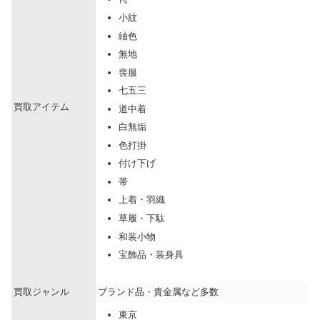
小紋
紬色
無地
喪服
七五三
買取アイテム
道中着
白無垢
色打掛
付け下げ
帯
上着・羽織
草履・下駄
和装小物
宝飾品・装身具
買取ジャンル
ブランド品・貴金属など多数
東京