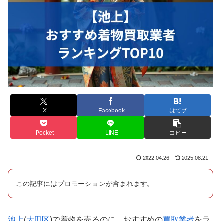
X
Facebook
はてブ
Pocket
LINE
コピー
2022.04.26
2025.08.21
この記事にはプロモーションが含まれます。
池上
(
大田区
)で着物を売るのに、おすすめの
買取業者
をラ