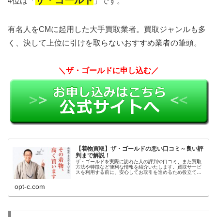
ザ・ゴールド
4位は「
」です。
有名人をCMに起用した大手買取業者。買取ジャンルも多
く、決して上位に引けを取らないおすすめ業者の筆頭。
＼ザ・ゴールドに申し込む／
【着物買取】ザ・ゴールドの悪い口コミ～良い評
判まで解説！
ザ・ゴールドを実際に訪れた人の評判や口コミ、また買取
方法や特徴など便利な情報を紹介いたします。買取サービ
スを利用する前に、安心してお取引を進めるため役立てて
ください。
opt-c.com