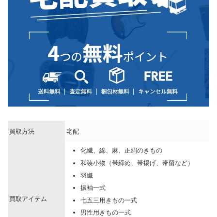
買取方法
宅配
化繊、綿、麻、正絹のきもの
和装小物（帯締め、帯揚げ、帯留など）
羽織
振袖一式
買取アイテム
七五三用きもの一式
男性用きもの一式