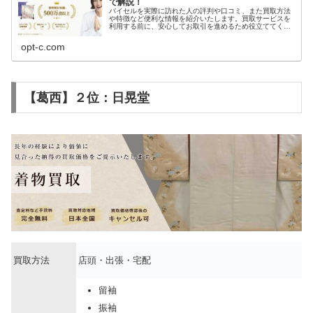
で解説！
バイセルを実際に訪れた人の評判や口コミ、また買取方法
や特徴など便利な情報を紹介いたします。買取サービスを
利用する前に、安心してお取引を進めるため役立ててくだ
さい。
opt-c.com
【葛西】２位：日晃堂
買取方法
店頭・出張・宅配
留袖
振袖