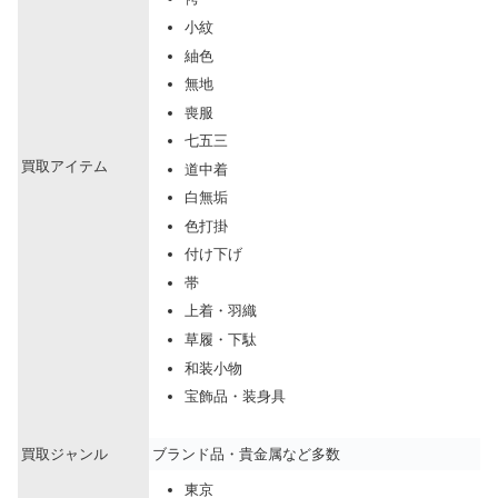
小紋
紬色
無地
喪服
七五三
買取アイテム
道中着
白無垢
色打掛
付け下げ
帯
上着・羽織
草履・下駄
和装小物
宝飾品・装身具
買取ジャンル
ブランド品・貴金属など多数
東京