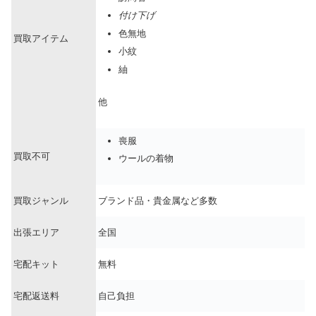
付け下げ
色無地
買取アイテム
小紋
紬
他
喪服
買取不可
ウールの着物
買取ジャンル
ブランド品・貴金属など多数
出張エリア
全国
宅配キット
無料
宅配返送料
自己負担