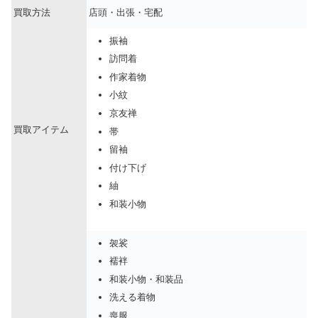
買取方法
店頭・出張・宅配
振袖
訪問着
作家着物
小紋
京友禅
買取アイテム
帯
留袖
付け下げ
紬
和装小物
袈裟
襦袢
和装小物・和装品
洗える着物
喪服