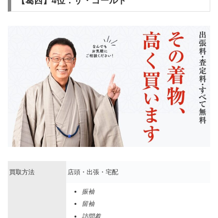
【葛西】4位：ザ・ゴールド
買取方法
店頭・出張・宅配
振袖
留袖
訪問着