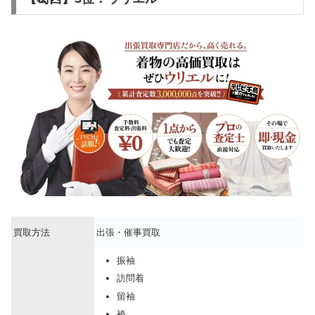
買取方法
出張・催事買取
振袖
訪問着
留袖
袴