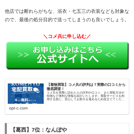
他店では断れらがちな、浴衣・七五三の衣装なども対象な
ので、最後の処分目的で送ってしまうのも良いでしょう。
＼コメ兵に申し込む／
【着物買取】コメ兵の評判は？実際の口コミから
徹底調査！
コメ兵を実際に訪れた人の評判や口コミ、また買取方法や
特徴など便利な情報を紹介いたします。買取サービスを利
用する前に、安心してお取引を進めるため役立ててくださ
い。
opt-c.com
【葛西】7位：なんぼや