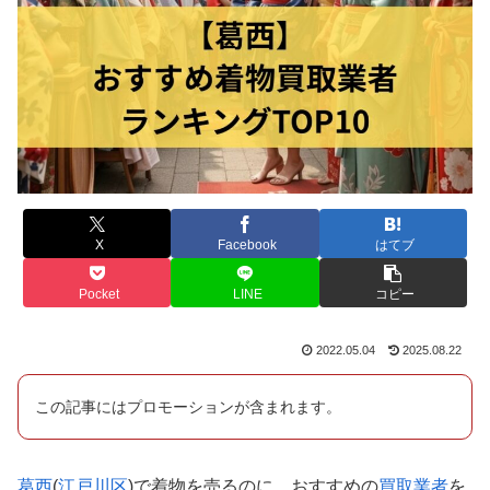
X
Facebook
はてブ
Pocket
LINE
コピー
2022.05.04
2025.08.22
この記事にはプロモーションが含まれます。
葛西
(
江戸川区
)で着物を売るのに、おすすめの
買取業者
を