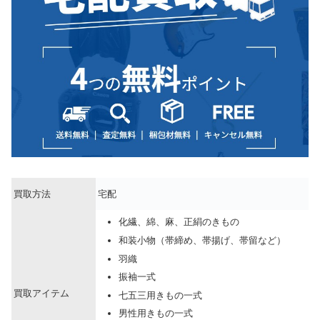
買取方法
宅配
化繊、綿、麻、正絹のきもの
和装小物（帯締め、帯揚げ、帯留など）
羽織
振袖一式
買取アイテム
七五三用きもの一式
男性用きもの一式