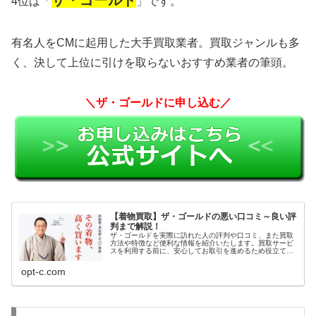
ザ・ゴールド
4位は「
」です。
有名人をCMに起用した大手買取業者。買取ジャンルも多
く、決して上位に引けを取らないおすすめ業者の筆頭。
＼ザ・ゴールドに申し込む／
【着物買取】ザ・ゴールドの悪い口コミ～良い評
判まで解説！
ザ・ゴールドを実際に訪れた人の評判や口コミ、また買取
方法や特徴など便利な情報を紹介いたします。買取サービ
スを利用する前に、安心してお取引を進めるため役立てて
ください。
opt-c.com