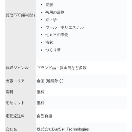
喪服
袴用の反物
買取不可(要相談)
絽・紗
ウール・ポリエステル
七五三の着物
浴衣
つくり帯
買取ジャンル
ブランド品・貴金属など多数
出張エリア
全国 (離島除く)
送料
無料
宅配キット
無料
宅配返送料
自己負担
会社名
株式会社BuySell Technologies