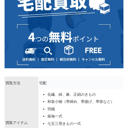
買取方法
宅配
化繊、綿、麻、正絹のきもの
和装小物（帯締め、帯揚げ、帯留など）
羽織
振袖一式
買取アイテム
七五三用きもの一式