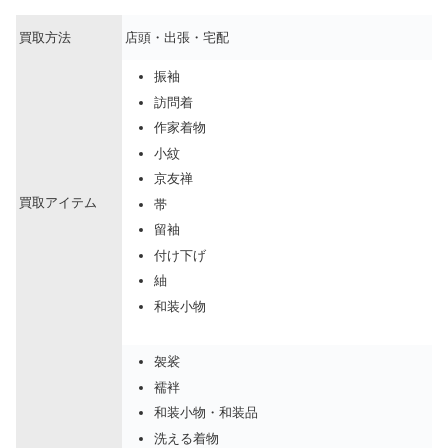
買取方法
店頭・出張・宅配
振袖
訪問着
作家着物
小紋
京友禅
買取アイテム
帯
留袖
付け下げ
紬
和装小物
袈裟
襦袢
和装小物・和装品
洗える着物