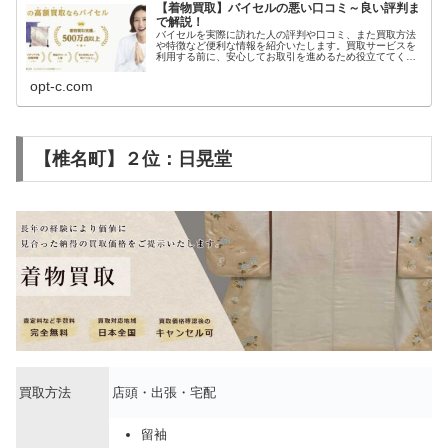
【着物買取】バイセルの悪い口コミ～良い評判ま
で解説！
バイセルを実際に訪れた人の評判や口コミ、また買取方法
や特徴など便利な情報を紹介いたします。買取サービスを
利用する前に、安心してお取引を進めるため役立ててくだ
さい。
opt-c.com
【椎名町】２位：日晃堂
買取方法
店頭・出張・宅配
留袖