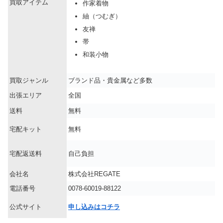
買取アイテム
作家着物
紬（つむぎ）
友禅
帯
和装小物
買取ジャンル
ブランド品・貴金属など多数
出張エリア
全国
送料
無料
宅配キット
無料
宅配返送料
自己負担
会社名
株式会社REGATE
電話番号
0078-60019-88122
公式サイト
申し込みはコチラ