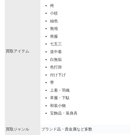
袴
小紋
紬色
無地
喪服
七五三
買取アイテム
道中着
白無垢
色打掛
付け下げ
帯
上着・羽織
草履・下駄
和装小物
宝飾品・装身具
買取ジャンル
ブランド品・貴金属など多数