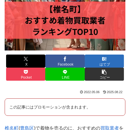
X
Facebook
はてブ
Pocket
LINE
コピー
2022.05.06
2025.08.22
この記事にはプロモーションが含まれます。
椎名町
(
豊島区
)で着物を売るのに、おすすめの
買取業者
を