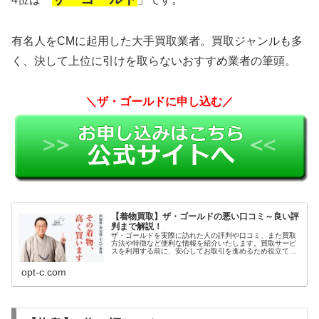
有名人をCMに起用した大手買取業者。買取ジャンルも多
く、決して上位に引けを取らないおすすめ業者の筆頭。
＼ザ・ゴールドに申し込む／
【着物買取】ザ・ゴールドの悪い口コミ～良い評
判まで解説！
ザ・ゴールドを実際に訪れた人の評判や口コミ、また買取
方法や特徴など便利な情報を紹介いたします。買取サービ
スを利用する前に、安心してお取引を進めるため役立てて
ください。
opt-c.com