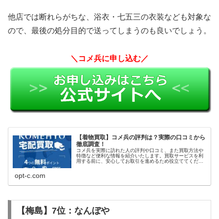
他店では断れらがちな、浴衣・七五三の衣装なども対象な
ので、最後の処分目的で送ってしまうのも良いでしょう。
＼コメ兵に申し込む／
【着物買取】コメ兵の評判は？実際の口コミから
徹底調査！
コメ兵を実際に訪れた人の評判や口コミ、また買取方法や
特徴など便利な情報を紹介いたします。買取サービスを利
用する前に、安心してお取引を進めるため役立ててくださ
い。
opt-c.com
【梅島】7位：なんぼや