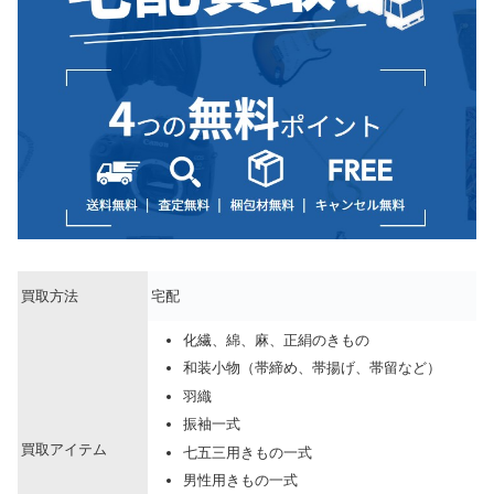
買取方法
宅配
化繊、綿、麻、正絹のきもの
和装小物（帯締め、帯揚げ、帯留など）
羽織
振袖一式
買取アイテム
七五三用きもの一式
男性用きもの一式