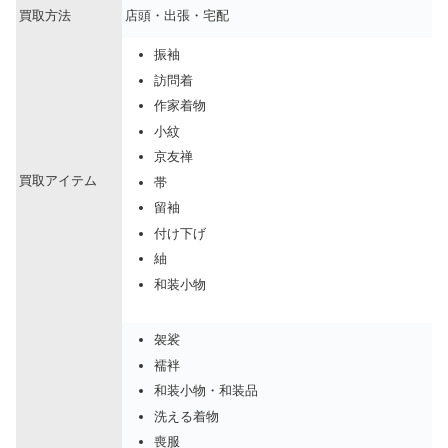
買取方法
店頭・出張・宅配
振袖
訪問着
作家着物
小紋
京友禅
買取アイテム
帯
留袖
付け下げ
紬
和装小物
袈裟
襦袢
和装小物・和装品
洗える着物
喪服