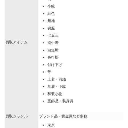
小紋
紬色
無地
喪服
七五三
買取アイテム
道中着
白無垢
色打掛
付け下げ
帯
上着・羽織
草履・下駄
和装小物
宝飾品・装身具
買取ジャンル
ブランド品・貴金属など多数
東京