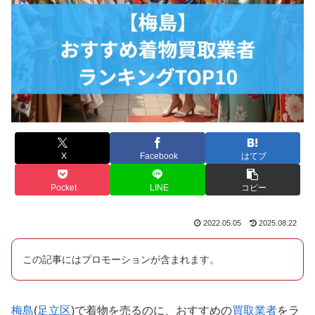
X
Facebook
はてブ
Pocket
LINE
コピー
2022.05.05
2025.08.22
この記事にはプロモーションが含まれます。
梅島
(
足立区
)で着物を売るのに、おすすめの
買取業者
をラ