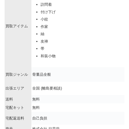
訪問着
付け下げ
小紋
買取アイテム
作家
紬
友禅
帯
和装小物
買取ジャンル
骨董品全般
出張エリア
全国 (離島要相談)
送料
無料
宅配キット
無料
宅配返送料
自己負担
商号
株式会社 日晃堂