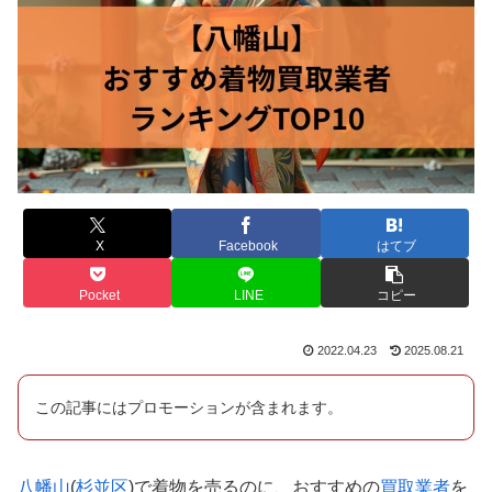
X
Facebook
はてブ
Pocket
LINE
コピー
2022.04.23
2025.08.21
この記事にはプロモーションが含まれます。
八幡山
(
杉並区
)で着物を売るのに、おすすめの
買取業者
を