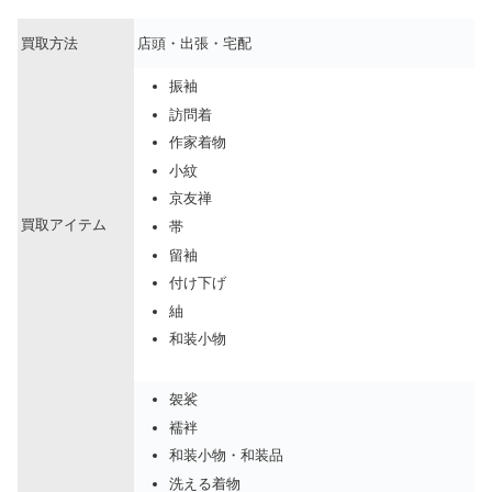
買取方法
店頭・出張・宅配
振袖
訪問着
作家着物
小紋
京友禅
買取アイテム
帯
留袖
付け下げ
紬
和装小物
袈裟
襦袢
和装小物・和装品
洗える着物