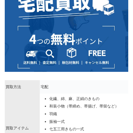
買取方法
宅配
化繊、綿、麻、正絹のきもの
和装小物（帯締め、帯揚げ、帯留など）
羽織
振袖一式
買取アイテム
七五三用きもの一式