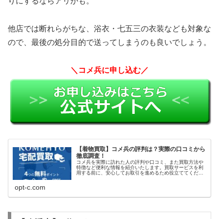
りにするならアリかも。
他店では断れらがちな、浴衣・七五三の衣装なども対象な
ので、最後の処分目的で送ってしまうのも良いでしょう。
＼コメ兵に申し込む／
【着物買取】コメ兵の評判は？実際の口コミから
徹底調査！
コメ兵を実際に訪れた人の評判や口コミ、また買取方法や
特徴など便利な情報を紹介いたします。買取サービスを利
用する前に、安心してお取引を進めるため役立ててくださ
い。
opt-c.com