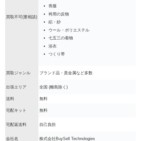
喪服
袴用の反物
買取不可(要相談)
絽・紗
ウール・ポリエステル
七五三の着物
浴衣
つくり帯
買取ジャンル
ブランド品・貴金属など多数
出張エリア
全国 (離島除く)
送料
無料
宅配キット
無料
宅配返送料
自己負担
会社名
株式会社BuySell Technologies