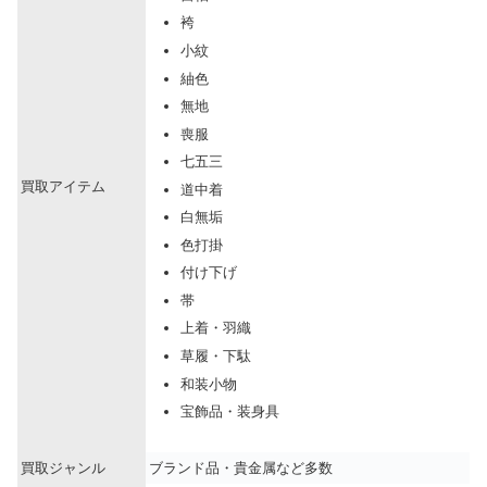
袴
小紋
紬色
無地
喪服
七五三
買取アイテム
道中着
白無垢
色打掛
付け下げ
帯
上着・羽織
草履・下駄
和装小物
宝飾品・装身具
買取ジャンル
ブランド品・貴金属など多数