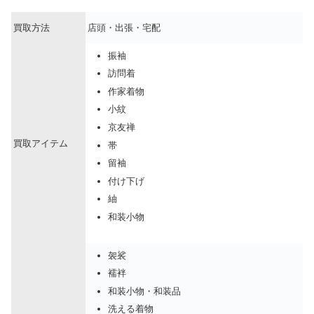
買取方法
店頭・出張・宅配
振袖
訪問着
作家着物
小紋
京友禅
買取アイテム
帯
留袖
付け下げ
紬
和装小物
袈裟
襦袢
和装小物・和装品
洗える着物