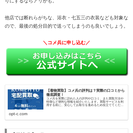
りにするならアリかも。
他店では断れらがちな、浴衣・七五三の衣装なども対象な
ので、最後の処分目的で送ってしまうのも良いでしょう。
＼コメ兵に申し込む／
【着物買取】コメ兵の評判は？実際の口コミから
徹底調査！
コメ兵を実際に訪れた人の評判や口コミ、また買取方法や
特徴など便利な情報を紹介いたします。買取サービスを利
用する前に、安心してお取引を進めるため役立ててくださ
い。
opt-c.com