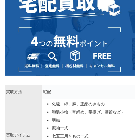
買取方法
宅配
化繊、綿、麻、正絹のきもの
和装小物（帯締め、帯揚げ、帯留など）
羽織
振袖一式
買取アイテム
七五三用きもの一式