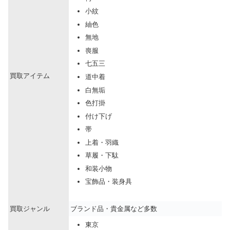
小紋
紬色
無地
喪服
七五三
買取アイテム
道中着
白無垢
色打掛
付け下げ
帯
上着・羽織
草履・下駄
和装小物
宝飾品・装身具
買取ジャンル
ブランド品・貴金属など多数
東京