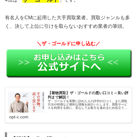
有名人をCMに起用した大手買取業者。買取ジャンルも多
く、決して上位に引けを取らないおすすめ業者の筆頭。
＼ザ・ゴールドに申し込む／
【着物買取】ザ・ゴールドの悪い口コミ～良い評
判まで解説！
ザ・ゴールドを実際に訪れた人の評判や口コミ、また買取
方法や特徴など便利な情報を紹介いたします。買取サービ
スを利用する前に、安心してお取引を進めるため役立てて
ください。
opt-c.com