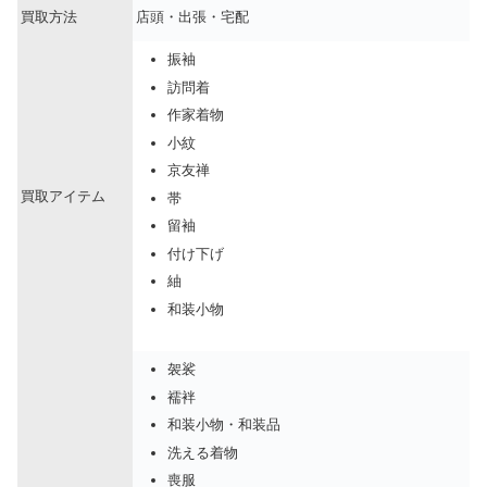
買取方法
店頭・出張・宅配
振袖
訪問着
作家着物
小紋
京友禅
買取アイテム
帯
留袖
付け下げ
紬
和装小物
袈裟
襦袢
和装小物・和装品
洗える着物
喪服