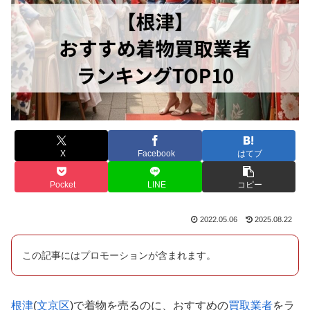
X
Facebook
はてブ
Pocket
LINE
コピー
2022.05.06
2025.08.22
この記事にはプロモーションが含まれます。
根津
(
文京区
)で着物を売るのに、おすすめの
買取業者
をラ