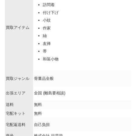
訪問着
付け下げ
小紋
買取アイテム
作家
紬
友禅
帯
和装小物
買取ジャンル
骨董品全般
出張エリア
全国 (離島要相談)
送料
無料
宅配キット
無料
宅配返送料
自己負担
商号
株式会社 日晃堂