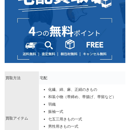
買取方法
宅配
化繊、綿、麻、正絹のきもの
和装小物（帯締め、帯揚げ、帯留など）
羽織
振袖一式
買取アイテム
七五三用きもの一式
男性用きもの一式