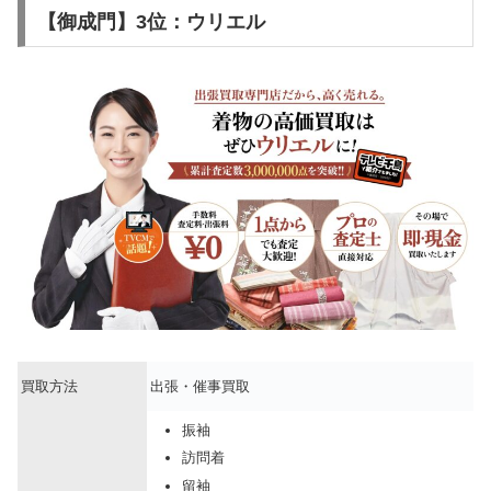
【御成門】3位：ウリエル
買取方法
出張・催事買取
振袖
訪問着
留袖