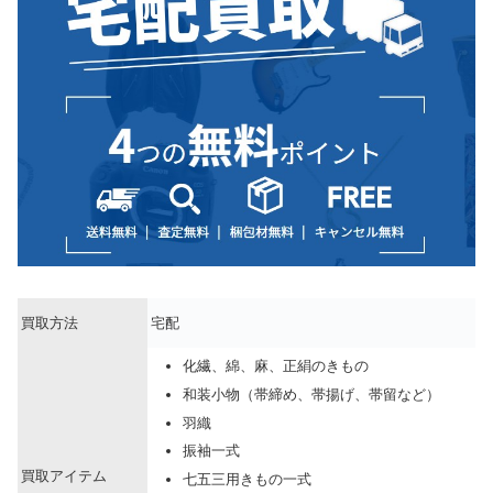
買取方法
宅配
化繊、綿、麻、正絹のきもの
和装小物（帯締め、帯揚げ、帯留など）
羽織
振袖一式
買取アイテム
七五三用きもの一式