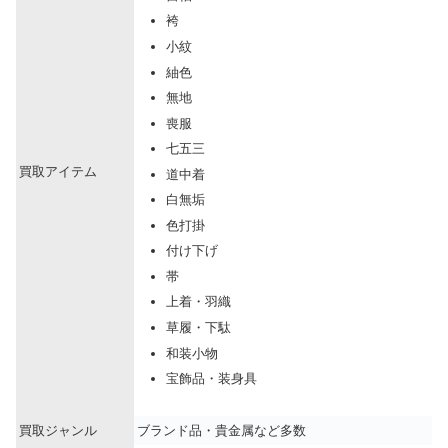
袴
小紋
紬色
無地
喪服
七五三
買取アイテム
道中着
白無垢
色打掛
付け下げ
帯
上着・羽織
草履・下駄
和装小物
宝飾品・装身具
買取ジャンル
ブランド品・貴金属など多数