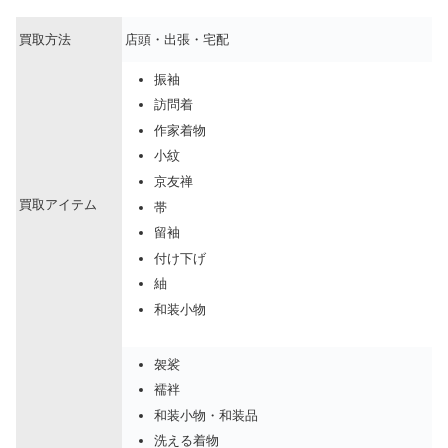
買取方法
店頭・出張・宅配
振袖
訪問着
作家着物
小紋
京友禅
買取アイテム
帯
留袖
付け下げ
紬
和装小物
袈裟
襦袢
和装小物・和装品
洗える着物