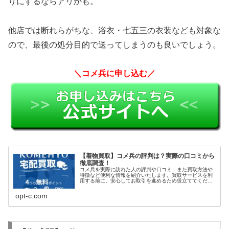
りにするならアリかも。
他店では断れらがちな、浴衣・七五三の衣装なども対象な
ので、最後の処分目的で送ってしまうのも良いでしょう。
＼コメ兵に申し込む／
【着物買取】コメ兵の評判は？実際の口コミから
徹底調査！
コメ兵を実際に訪れた人の評判や口コミ、また買取方法や
特徴など便利な情報を紹介いたします。買取サービスを利
用する前に、安心してお取引を進めるため役立ててくださ
い。
opt-c.com