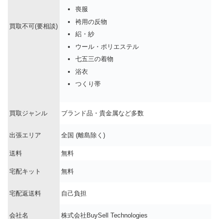
喪服
袴用の反物
買取不可(要相談)
絽・紗
ウール・ポリエステル
七五三の着物
浴衣
つくり帯
買取ジャンル
ブランド品・貴金属など多数
出張エリア
全国 (離島除く)
送料
無料
宅配キット
無料
宅配返送料
自己負担
会社名
株式会社BuySell Technologies