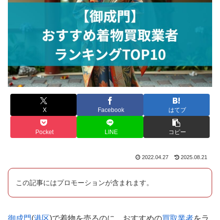
X
Facebook
はてブ
Pocket
LINE
コピー
2022.04.27
2025.08.21
この記事にはプロモーションが含まれます。
御成門
(
港区
)で着物を売るのに、おすすめの
買取業者
をラ